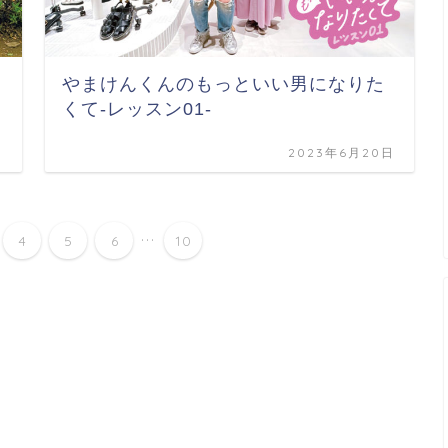
やまけんくんのもっといい男になりた
くて-レッスン01-
日
2023年6月20日
...
4
5
6
10