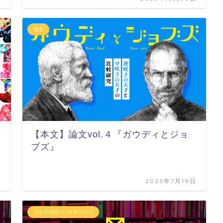
論文
【本文】論文vol.４『ガウディとジョ
ブズ』
日
2023年7月19日
メルマガのバックナンバー