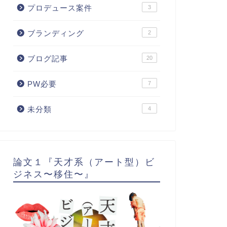
プロデュース案件
3
ブランディング
2
ブログ記事
20
PW必要
7
未分類
4
論文１『天才系（アート型）ビ
ジネス〜移住〜』