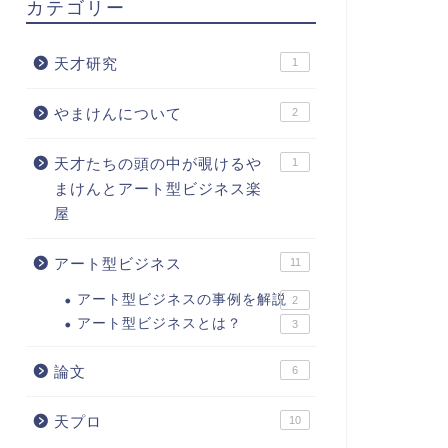
カテゴリー
天才研究
1
やまけんについて
2
天才たちの頭の中が覗けるや
1
まけんとアート型ビジネス楽
屋
アート型ビジネス
11
アート型ビジネスの事例を解説
2
アート型ビジネスとは？
3
論文
6
天プロ
10