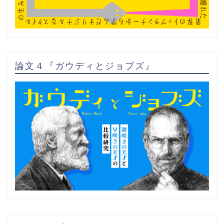
論文４『ガウディとジョブズ』