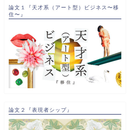
論文１『天才系（アート型）ビジネス〜移
住〜』
論文２『表現者シップ』