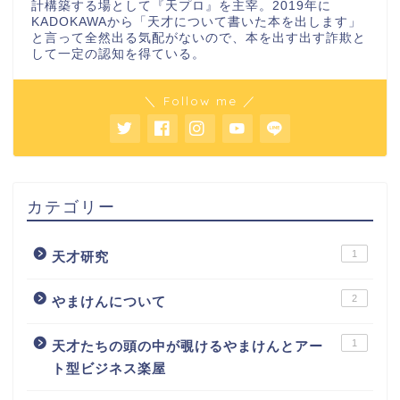
計構築する場として『天プロ』を主宰。2019年に
KADOKAWAから「天才について書いた本を出します」
と言って全然出る気配がないので、本を出す出す詐欺と
して一定の認知を得ている。
＼ Follow me ／
カテゴリー
1
天才研究
2
やまけんについて
1
天才たちの頭の中が覗けるやまけんとアー
ト型ビジネス楽屋