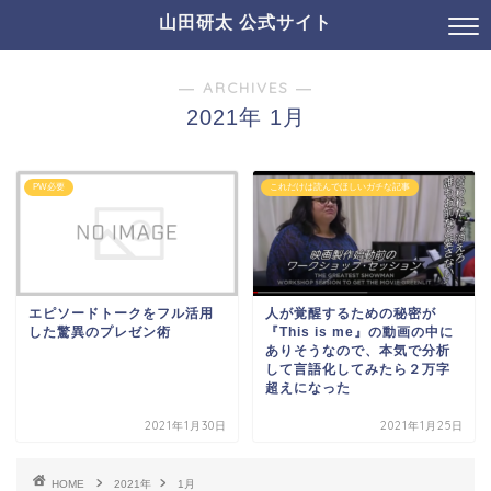
山田研太 公式サイト
― ARCHIVES ―
2021年 1月
PW必要
これだけは読んでほしいガチな記事
エピソードトークをフル活用
人が覚醒するための秘密が
した驚異のプレゼン術
『This is me』の動画の中に
ありそうなので、本気で分析
して言語化してみたら２万字
超えになった
2021年1月30日
2021年1月25日
HOME
2021年
1月