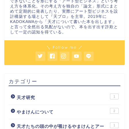
できないことを形にする「アート型ビジネス」という考
え方を体系化。その考え方を独自の「論文」形式にまと
めて定期的に発表したり、実際にアート型ビジネスを設
計構築する場として『天プロ』を主宰。2019年に
KADOKAWAから「天才について書いた本を出します」
と言って全然出る気配がないので、本を出す出す詐欺と
して一定の認知を得ている。
＼ Follow me ／
カテゴリー
1
天才研究
2
やまけんについて
1
天才たちの頭の中が覗けるやまけんとアー