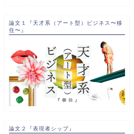
論文１『天才系（アート型）ビジネス〜移
住〜』
論文２『表現者シップ』