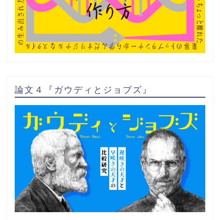
論文４『ガウディとジョブズ』