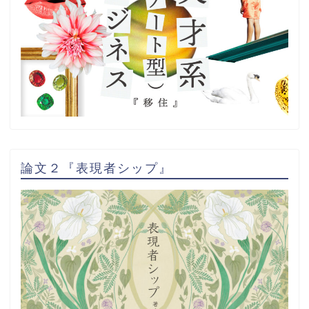
論文２『表現者シップ』