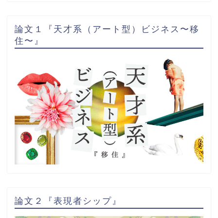
論文１『天才系（アート型）ビジネス〜移
住〜』
論文２『表現者シップ』