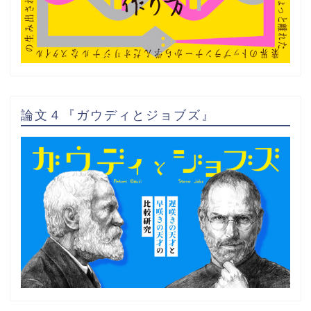
論文４『ガウディとジョブズ』