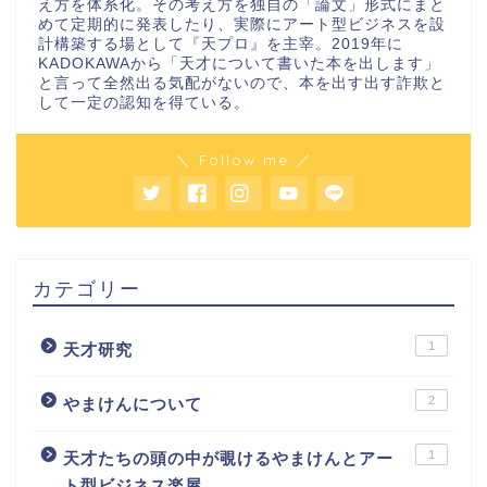
え方を体系化。その考え方を独自の「論文」形式にまと
めて定期的に発表したり、実際にアート型ビジネスを設
計構築する場として『天プロ』を主宰。2019年に
KADOKAWAから「天才について書いた本を出します」
と言って全然出る気配がないので、本を出す出す詐欺と
して一定の認知を得ている。
＼ Follow me ／
カテゴリー
1
天才研究
2
やまけんについて
1
天才たちの頭の中が覗けるやまけんとアー
ト型ビジネス楽屋