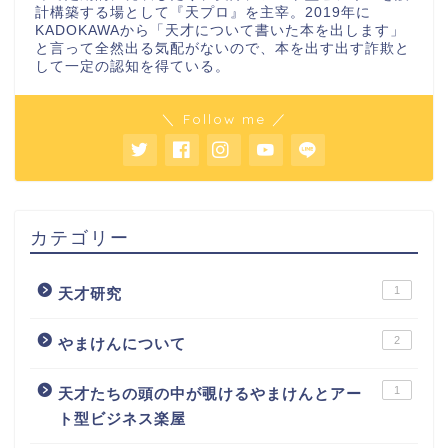
計構築する場として『天プロ』を主宰。2019年に
KADOKAWAから「天才について書いた本を出します」
と言って全然出る気配がないので、本を出す出す詐欺と
して一定の認知を得ている。
＼ Follow me ／
カテゴリー
1
天才研究
2
やまけんについて
1
天才たちの頭の中が覗けるやまけんとアー
ト型ビジネス楽屋