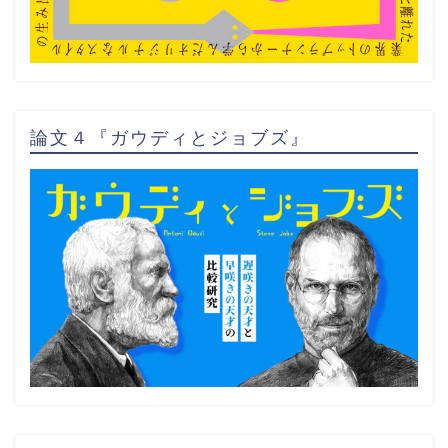
論文４『ガウディとジョブズ』