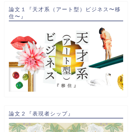
論文１『天才系（アート型）ビジネス〜移
住〜』
論文２『表現者シップ』