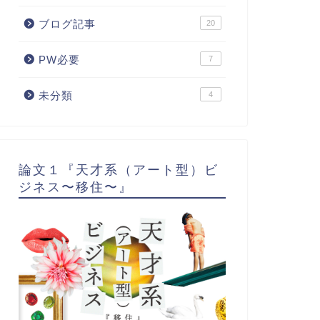
ブログ記事
20
PW必要
7
未分類
4
論文１『天才系（アート型）ビ
ジネス〜移住〜』