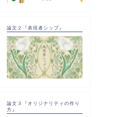
論文２『表現者シップ』
論文３『オリジナリティの作り
方』